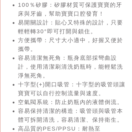
100％矽膠：矽膠材質可保護寶寶的牙
床與牙齒，幫助寶寶口腔發育！
易開關設計：貼心又特殊的設計，只要
輕輕轉30°即可打開與鎖住。
方便攜帶：尺寸大小適中，好握又便於
攜帶。
容易清潔無死角：瓶身底部採彎曲設
計，使用清潔刷清洗奶瓶時，能輕鬆洗
淨無死角。
十字型(+)開口吸管：十字型的吸管頭讓
寶寶可以自行控制流量與速度。
空氣閥系統：防止奶瓶內的液體倒流。
容易保持清潔的構造：吸管頭與吸管本
體可拆開清洗，容易清潔、保持衛生。
高品質的PES/PPSU：耐熱至