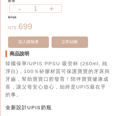
數量
-
+
NT$0
699
NT$
加入購物車
立即結帳
商品說明
韓國保寧/UPIS PPSU 吸管杯 (260ml, 純
淨白)，100％矽膠材質可保護寶寶的牙床與
牙齒，幫助寶寶口腔發育！陪伴寶寶健康成
長，讓父母安心放心，始終是UPIS最在乎
的事。
全新設計UPIS奶瓶