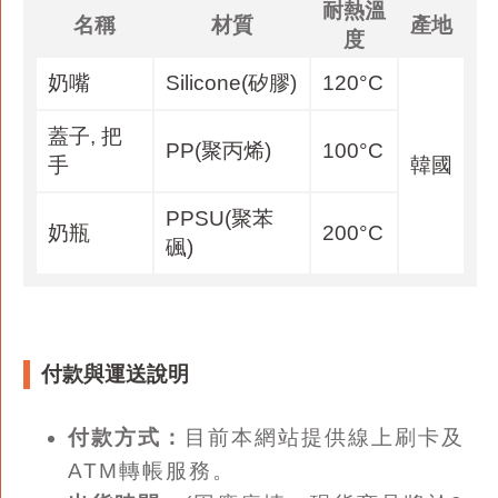
耐熱溫
名稱
材質
產地
度
奶嘴
Silicone(矽膠)
120°C
蓋子, 把
PP(聚丙烯)
100°C
手
韓國
PPSU(聚苯
奶瓶
200°C
碸)
付款與運送說明
付款方式：
目前本網站提供線上刷卡及
ATM轉帳服務。